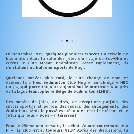
En Novembre 1975, quelques pionniers tracent un terrain de
badminton dans la salle des fêtes d’un café de Bas-Oha et
créent le Club Mosan Badminton. Assez rapidement, ils
s’installent au hall omnisports de Huy .
Quelques années plus tard, le club change de nom et
devient le « New Badminton Club Huy », en abrégé « NBC
Huy », qui porte toujours aujourd’hui le matricule 6 auprès
de la Ligue Francophone Belge de badminton (LFBB).
Des années de joies, de rires, de déceptions parfois, des
succès sportifs et parfois des revers, des changements, des
évolutions. Mais le passé est révolu et c’est le présent et le
futur qui nous – vous – intéressent !
Pour le 25ème anniversaire, le débat s’ouvre concernant le «
N ». Le club est-il toujours New? Après des discussions, la